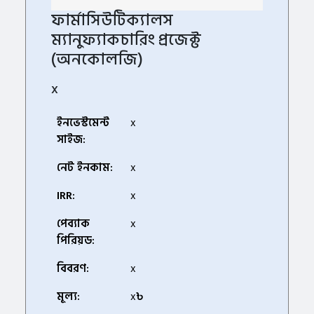
ফার্মাসিউটিক্যালস
ম্যানুফ্যাকচারিং প্রজেক্ট
(অনকোলজি)
x
ইনভেস্টমেন্ট
x
সাইজ:
নেট ইনকাম:
x
IRR:
x
পেব্যাক
x
পিরিয়ড:
বিবরণ:
x
মূল্য:
x
৳