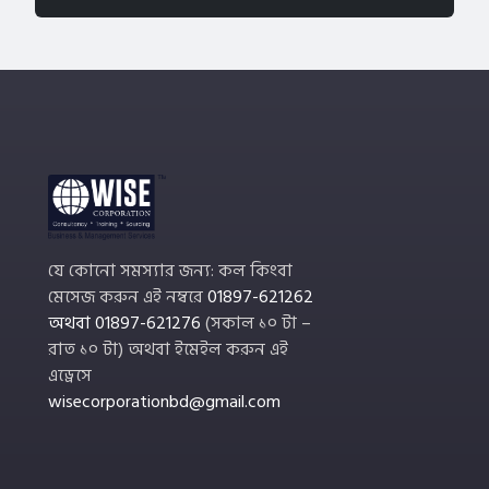
যে কোনো সমস্যার জন্য: কল কিংবা
মেসেজ করুন এই নম্বরে
01897-621262
অথবা
01897-621276
(সকাল ১০ টা –
রাত ১০ টা) অথবা ইমেইল করুন এই
এড্রেসে
wisecorporationbd@gmail.com