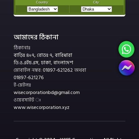
আমাদের ঠিকানা
ঠিকানাঃ
বাড়িঃ ৪১৭, রোডঃ ৭, বারিধারা
ডি.ও.এইচ.এস, ঢাকা, বাংলাদেশ
মোবাইল নম্বর:
01897-621262
অথবা
01897-621276
ই-মেইলঃ
wisecorporationbd@gmail.com
ওয়েবসাইট ঃ
www.wisecorporation.xyz