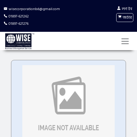
লগ ইন
wisecorporationbd@gmail.com
01897-621262
অর্ডার
01897-621276