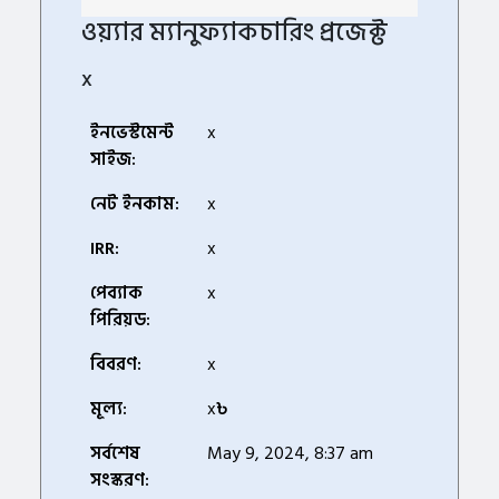
ওয়্যার ম্যানুফ্যাকচারিং প্রজেক্ট
x
ইনভেস্টমেন্ট
x
সাইজ:
নেট ইনকাম:
x
IRR:
x
পেব্যাক
x
পিরিয়ড:
বিবরণ:
x
মূল্য:
x
৳
সর্বশেষ
May 9, 2024, 8:37 am
সংস্করণ: