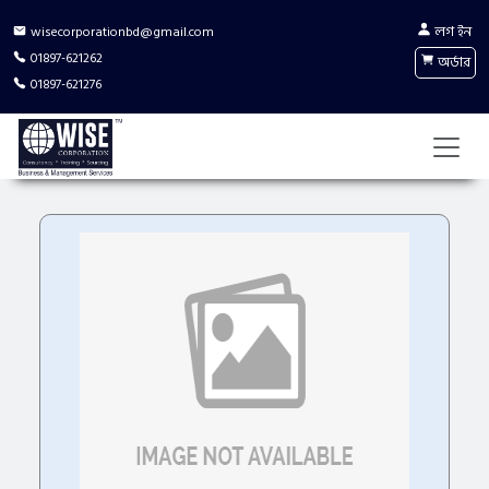
লগ ইন
wisecorporationbd@gmail.com
01897-621262
অর্ডার
01897-621276