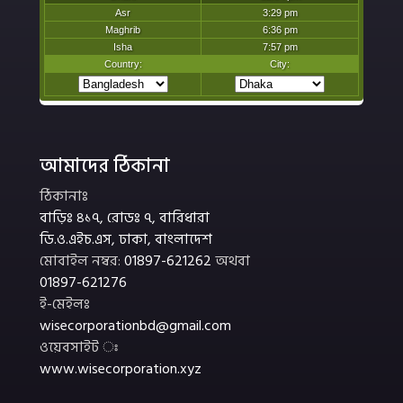
আমাদের ঠিকানা
ঠিকানাঃ
বাড়িঃ ৪১৭, রোডঃ ৭, বারিধারা
ডি.ও.এইচ.এস, ঢাকা, বাংলাদেশ
মোবাইল নম্বর:
01897-621262
অথবা
01897-621276
ই-মেইলঃ
wisecorporationbd@gmail.com
ওয়েবসাইট ঃ
www.wisecorporation.xyz